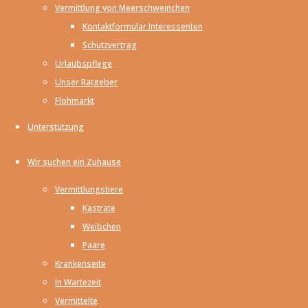
Kontakt
Vermittlung von Meerschweinchen
Kontaktformular Interessenten
Schutzvertrag
Neuigkeiten
Urlaubspflege
Unser Ratgeber
Flohmarkt
7.12.2025
Unterstützung
Unser neuer Ratgeber ist da!
Mehr
Infos...
Wir suchen ein Zuhause
20.2.2025
Die Meerschweinchenhilfe wird 25
Vermittlungstiere
Kastrate
Jahre alt!
Weibchen
26.08.2024
Paare
Wir haben ab
Krankenseite
sofort
Paypal
und
Amazon
In Wartezeit
Wishlists
!
Vermittelte