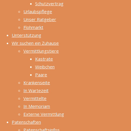
Schutzvertrag
Urlaubspflege
Wolfra
Unser Ratgeber
m
Flohmarkt
Tröste
Unterstützung
r, 2.
Wir suchen ein Zuhause
Vorsitz
Vermittlungstiere
ender
Kastrate
Weibchen
Paare
Christi
Krankenseite
ne
In Wartezeit
Dürr,
Vermittelte
1.
In Memoriam
Kassie
Externe Vermittlung
rerin
Patenschaften
Patenschaftsinfos