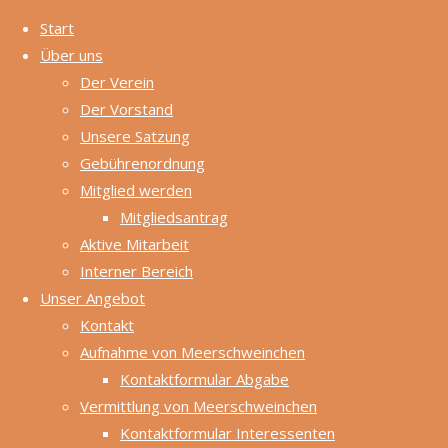
Start
Über uns
Zum
Der Verein
Inhalt
Start
Der Vorstand
Der Vorstand
Zurück
©2024
springen
Der Vorstand
Unsere Satzung
nach
Gebührenordnung
oben
Mitglied werden
Mitgliedsantrag
Julia
Aktive Mitarbeit
Ries, 1.
Interner Bereich
Vorsitz
Unser Angebot
ende
Kontakt
Aufnahme von Meerschweinchen
Kontaktformular Abgabe
Vermittlung von Meerschweinchen
Kontaktformular Interessenten