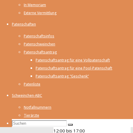
In Memoriam
Externe Vermittlung
Termine
Patenschaften
Patenschaftsinfos
Termine
Patenschweinchen
Patenschaftsantrag
Patenschaftsantrag für eine Vollpatenschaft
Sep.
5
Patenschaftsantrag für eine Pool-Patenschaft
14:00
bis
17:00
Patenschaftsantrag “Geschenk”
Patenliste
Infostand Tierheimfest
Schweinchen-ABC
Pfullingen
Notfallnummern
Tierärzte
Sep.
6
Suchen
Suchen
Suchen
12:00
bis
17:00
nach: