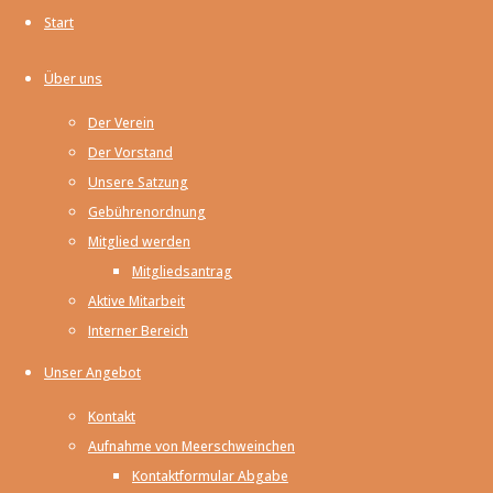
Start
Über uns
Der Verein
Meerschweinchenhilfe
Der Vorstand
e.V.
Unsere Satzung
Auf einen Klick
Gebührenordnung
Mitglied werden
Mitgliedsantrag
Vermittlungstiere
Aktive Mitarbeit
Patenschaften
Interner Bereich
Unser Angebot
Ihre Unterstützung
Kontakt
Unser Ratgeber
Aufnahme von Meerschweinchen
Kontaktformular Abgabe