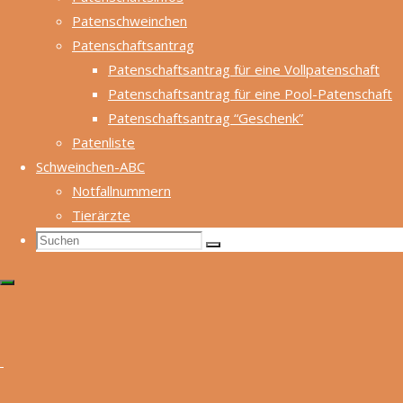
Patenschweinchen
Patenschaftsantrag
Patenschaftsantrag für eine Vollpatenschaft
Patenschaftsantrag für eine Pool-Patenschaft
Patenschaftsantrag “Geschenk”
Claudia
Patenliste
Rohner
Schweinchen-ABC
, 2.
Notfallnummern
Kassie
Tierärzte
rerin
Suchen
Suchen
Suchen
nach:
Ulrich Rüdt,
Schriftführer