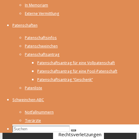
nach den
In Memoriam
allgemeinen
Externe Vermittlung
Gesetzen bleiben
hiervon unberührt.
Patenschaften
Eine
Patenschaftsinfos
diesbezügliche
Patenschweinchen
Haftung ist jedoch
Patenschaftsantrag
erst ab dem
Patenschaftsantrag für eine Vollpatenschaft
Zeitpunkt der
Patenschaftsantrag für eine Pool-Patenschaft
Kenntnis einer
Patenschaftsantrag “Geschenk”
konkreten
Patenliste
Rechtsverletzung
Schweinchen-ABC
möglich. Bei
bekannt werden
Notfallnummern
von
Tierärzte
entsprechenden
Suchen
Suchen
Suchen
Rechtsverletzungen
nach: