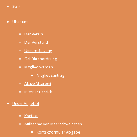
Gewähr
Start
übernehmen.
Über uns
Als
Der Verein
Diensteanbieter
Der Vorstand
sind wir gemäß § 7
Unsere Satzung
Abs.1 TMG für
Gebührenordnung
eigene Inhalte auf
Mitglied werden
diesen Seiten nach
Mitgliedsantrag
den allgemeinen
Aktive Mitarbeit
Gesetzen
Interner Bereich
verantwortlich.
Nach §§ 8 bis 10
Unser Angebot
TMG sind wir als
Kontakt
Diensteanbieter
Aufnahme von Meerschweinchen
jedoch nicht
Kontaktformular Abgabe
verpflichtet,