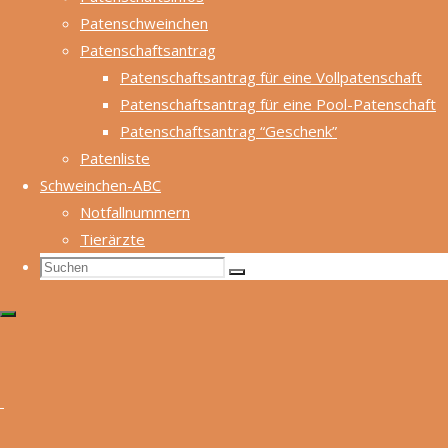
verantwortlich:
Patenschweinchen
Clara
Patenschaftsantrag
Messerschmidt
Patenschaftsantrag für eine Vollpatenschaft
und Stephanie
Patenschaftsantrag für eine Pool-Patenschaft
Homagk,
Patenschaftsantrag “Geschenk”
webmaster@meerschweinchenhilfe.d
Patenliste
Schweinchen-ABC
Die Inhalte
Notfallnummern
unserer Seiten
Tierärzte
wurden mit
Suchen
Suchen
größter Sorgfalt
Suchen
nach:
erstellt. Für die
Richtigkeit,
Vollständigkeit und
Aktualität der
Inhalte können wir
jedoch keine