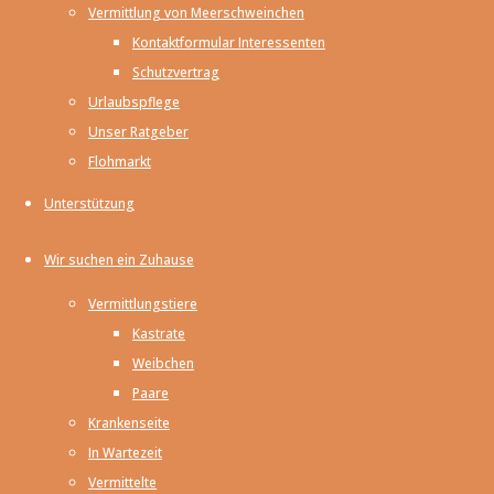
Vermittlung von Meerschweinchen
übermittelte oder
Kontaktformular Interessenten
gespeicherte
Schutzvertrag
fremde
Urlaubspflege
Informationen zu
Unser Ratgeber
überwachen oder
Flohmarkt
nach Umständen
zu forschen, die
Unterstützung
auf eine
rechtswidrige
Wir suchen ein Zuhause
Tätigkeit
Vermittlungstiere
hinweisen.
Kastrate
Verpflichtungen
Weibchen
zur Entfernung
Paare
oder Sperrung der
Krankenseite
Nutzung von
In Wartezeit
Informationen
Vermittelte