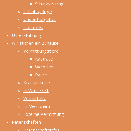
E-Mail:
Schutzvertrag
info@meerschweinchenhilfe.de
Urlaubspflege
Internet:
Unser Ratgeber
www.meerschweinchenhilfe.de
Flohmarkt
Unterstützung
Vertretungsberechtigter
Wir suchen ein Zuhause
Vorstand: Julia
Vermittlungstiere
Ries, Wolfram
Kastrate
Tröster
Weibchen
(Vorsitzende)
Paare
Registergericht:
Krankenseite
Amtsgericht
In Wartezeit
Stuttgart
Vermittelte
Registernummer:
In Memoriam
VR 270779
Externe Vermittlung
Patenschaften
Inhaltlich
Patenschaftsinfos