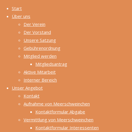
Start
Über uns
Zum
Der Verein
Inhalt
Start
Impressum
Der Vorstand
Zurück
©2024
springen
Impressum
Unsere Satzung
nach
Gebührenordnung
oben
Meerschweinchenhilfe
Mitglied werden
e.V.
Mitgliedsantrag
Jakobstr. 2
Aktive Mitarbeit
73760 Ostfildern
Interner Bereich
Telefon: +49 700
Unser Angebot
06 33 77 28
Kontakt
(0700-0-
Aufnahme von Meerschweinchen
MEERSAU)
Kontaktformular Abgabe
Telefax: +49 721
Vermittlung von Meerschweinchen
151 31 68 83
Kontaktformular Interessenten