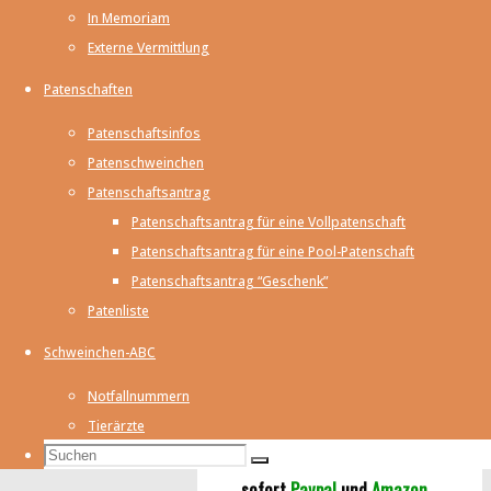
Unser Ratgeber
In Memoriam
Externe Vermittlung
Kontakt
Patenschaften
Patenschaftsinfos
Neuigkeiten
Patenschweinchen
Patenschaftsantrag
Patenschaftsantrag für eine Vollpatenschaft
7.12.2025
Patenschaftsantrag für eine Pool-Patenschaft
Unser neuer Ratgeber ist da!
Mehr
Patenschaftsantrag “Geschenk”
Infos...
Patenliste
20.2.2025
Schweinchen-ABC
Die Meerschweinchenhilfe wird 25
Jahre alt!
Notfallnummern
26.08.2024
Tierärzte
Suchen
Wir haben ab
Suchen
Suchen
nach:
sofort
Paypal
und
Amazon