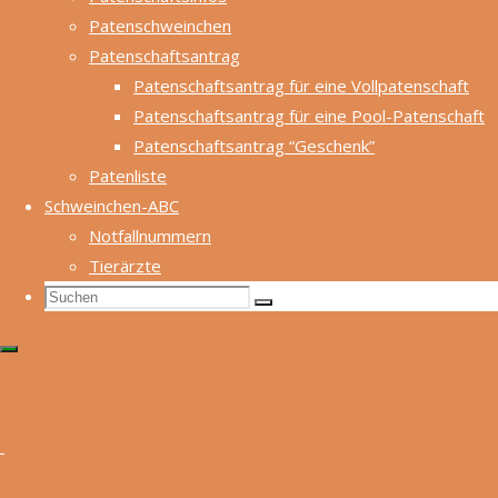
Auch freuen wir
Patenschweinchen
uns immer über
Patenschaftsantrag
eine kleine Spende
Patenschaftsantrag für eine Vollpatenschaft
für unsere
Patenschaftsantrag für eine Pool-Patenschaft
Weibchen, die
Patenschaftsantrag “Geschenk”
möglicherweise
Patenliste
bald Mama
Schweinchen-ABC
werden.
Notfallnummern
Tierärzte
Suchen
Suchen
Suchen
nach:
Speedy
Geboren: