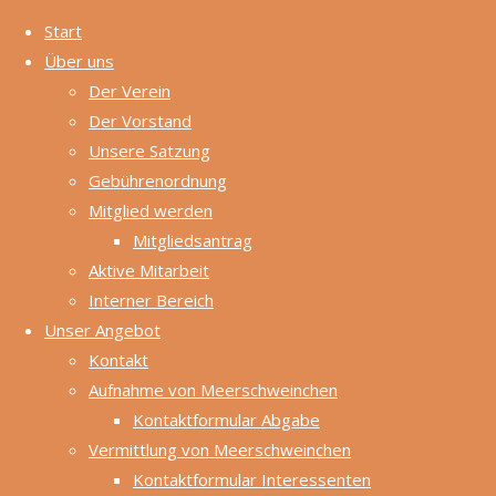
Start
Über uns
Zum
Der Verein
Inhalt
Start
In Wartezeit
Der Vorstand
Zurück
©2024
springen
In Wartezeit
Unsere Satzung
nach
Gebührenordnung
oben
Auf dieser Seite
Mitglied werden
finden Sie
Mitgliedsantrag
Meerschweinchen,
Aktive Mitarbeit
die sich momentan
Interner Bereich
in Wartezeit
Unser Angebot
befinden und erst
Kontakt
in nächster Zeit
Aufnahme von Meerschweinchen
zur Vermittlung
Kontaktformular Abgabe
stehen werden.
Vermittlung von Meerschweinchen
Kontaktformular Interessenten
Beispielsweise