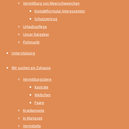
Vermittlung von Meerschweinchen
Wartezeit. Sobald
Kontaktformular Interessenten
diese beendet ist,
Schutzvertrag
suche ich ein tolles
Urlaubspflege
neues Zuhause mit
Unser Ratgeber
viel Platz zum
Flohmarkt
Rennen.
Meerschweinchenhilfe
Unterstützung
e.V.
Auf einen Klick
Wir suchen ein Zuhause
Vermittlungstiere
Vermittlungstiere
Kastrate
Weibchen
Patenschaften
Paare
Krankenseite
Ihre Unterstützung
In Wartezeit
Vermittelte