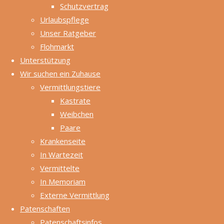
Schutzvertrag
sitzen frisch
Urlaubspflege
kastrierte Böcke
Unser Ratgeber
noch ihre
Flohmarkt
Kastrationswartezeit
Unterstützung
oder Weibchen bei
Wir suchen ein Zuhause
Verdacht eine
Vermittlungstiere
Schwangerschaftsquarantäne
Kastrate
ab.
Weibchen
Paare
Für die Kastration
Krankenseite
unserer
In Wartezeit
Pflegeböckchen
Vermittelte
suchen wir ständig
In Memoriam
Kastrationspaten.
Externe Vermittlung
Näheres dazu
Patenschaften
finden Sie
hier
.
Patenschaftsinfos