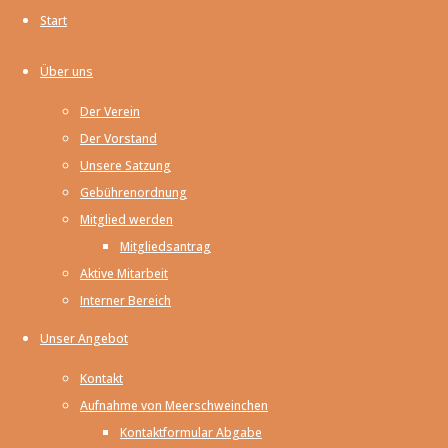
04/2025
Start
Pflegestelle:
Über uns
72766 Reutlingen
Der Verein
Der Vorstand
Ich bin Speedy und
Unsere Satzung
wurde nach
Gebührenordnung
meinem letzten
Mitglied werden
Wurf abgegeben.
Mitgliedsantrag
Ich bin ein ruhiges
Aktive Mitarbeit
und liebes
Interner Bereich
Meerschwein und
freue mich über
Unser Angebot
jede Gesellschaft.
Kontakt
Aktuell muss ich
Aufnahme von Meerschweinchen
mich erholen und
Kontaktformular Abgabe
bin noch in